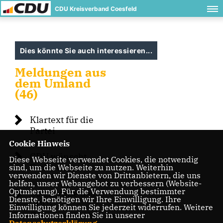
CDU Kreisverband Coesfeld
Dies könnte Sie auch interessieren...
Meldungen aus
dem Umland
(46)
Klartext für die
Partei
Cookie Hinweis
CDU wünscht
Diese Webseite verwendet Cookies, die notwendig
Frohe Ostern
sind, um die Webseite zu nutzen. Weiterhin
verwenden wir Dienste von Drittanbietern, die uns
helfen, unser Webangebot zu verbessern (Website-
Optmierung). Für die Verwendung bestimmter
Ostergrüße des
Dienste, benötigen wir Ihre Einwilligung. Ihre
CDU-
Einwilligung können Sie jederzeit widerrufen. Weitere
Gemeindeverbandes
Informationen finden Sie in unserer