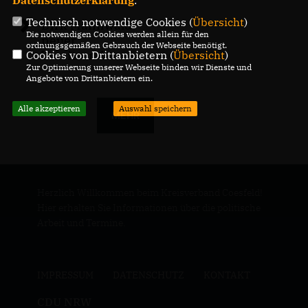
Datenschutzerklärung
.
Technisch notwendige Cookies (
Übersicht
)
Dirk Mannwald
Die notwendigen Cookies werden allein für den
neuer
ordnungsgemäßen Gebrauch der Webseite benötigt.
Vorsitzender
Cookies von Drittanbietern (
Übersicht
)
Zur Optimierung unserer Webseite binden wir Dienste und
Angebote von Drittanbietern ein.
Alle akzeptieren
Auswahl speichern
MEHR
Herzlich Willkommen beim Kreisverband Coesfeld!
Hier erhalten Sie Informationen über die politische
Arbeit und Termine.
IMPRESSUM
DATENSCHUTZ
KONTAKT
CDU NRW