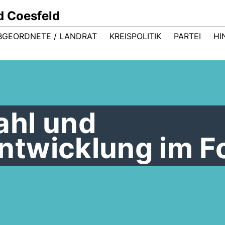
d Coesfeld
BGEORDNETE / LANDRAT
KREISPOLITIK
PARTEI
HI
hl und
twicklung im F