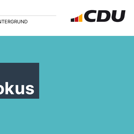
NTERGRUND
okus