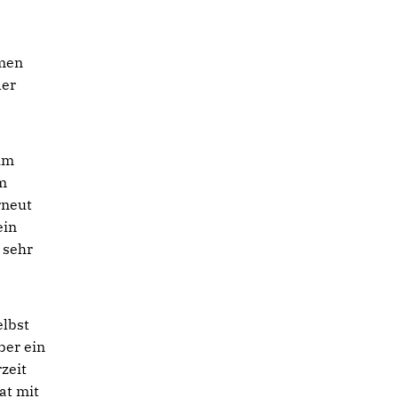
emen
der
 im
rm
rneut
ein
 sehr
elbst
ber ein
zeit
at mit