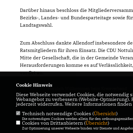
Darüber hinaus beschloss die Mitgliederversamm
Bezirks-, Landes- und Bundesparteitage sowie f
Landtagswahl.
Zum Abschluss dankte Allendorf insbesondere de
Ratsmitgliedern für ihren Einsatz. Die CDU Nottuln
Mitte der Gesellschaft, die in der Gemeinde Ve
Herausforderungen komme es auf Verlässlichkeit,
vor Ort an.
Cookie Hinweis
Herzlich Willkommen beim Kreisverband
Diese Webseite verwendet Cookies, die notwendig si
Coesfeld! Hier erhalten Sie Informationen üb
Webangebot zu verbessern (Website-Optmierung). Fü
die politische Arbeit und Termine.
jederzeit widerrufen. Weitere Informationen finden
Technisch notwendige Cookies (
Übersicht
)
IMPRESSUM
DATENSCHUTZ
Die notwendigen Cookies werden allein für den ordnungsgemäßen 
Cookies von Drittanbietern (
KONTAKT
Übersicht
)
Zur Optimierung unserer Webseite binden wir Dienste und Angebot