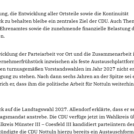
ng, die Entwicklung aller Ortsteile sowie die Kontinuität
ick zu behalten bleibe ein zentrales Ziel der CDU. Auch Th
s Ehrenamtes sowie die zunehmende finanzielle Belastung 
n.
wicklung der Parteiarbeit vor Ort und die Zusammenarbeit
ternehmerfrühstück inzwischen als feste Austauschplattfo
ei den turnusgemäßen Vorstandswahlen im Jahr 2027 nicht e
ung zu stehen. Nach dann sechs Jahren an der Spitze sei 
ich er, dass ihm die politische Arbeit für Nottuln weiterhin
 auf die Landtagswahl 2027. Allendorf erklärte, dass er s
agsmandat anstrebe. Die CDU verfüge jetzt im Wahlkreis ü
eis Münster III – Coesfeld III kandidiert parteiintern der
 kündigte die CDU Nottuln hierzu bereits ein Austauschform