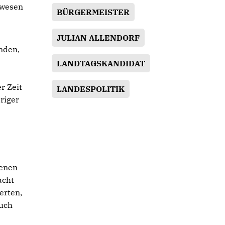
nwesen
BÜRGERMEISTER
JULIAN ALLENDORF
nden,
LANDTAGSKANDIDAT
r Zeit
LANDESPOLITIK
riger
d
genen
acht
erten,
auch