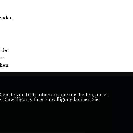
menden
s der
er
chen
enste von Drittanbietern, die uns helfen, unser
Einwilligung. Ihre Einwilligung können Sie