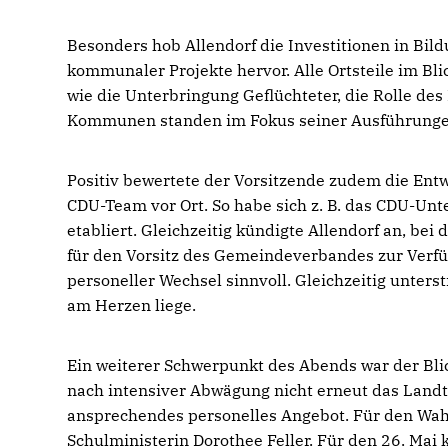
Besonders hob Allendorf die Investitionen in Bildu
kommunaler Projekte hervor. Alle Ortsteile im Bl
wie die Unterbringung Geflüchteter, die Rolle de
Kommunen standen im Fokus seiner Ausführunge
Positiv bewertete der Vorsitzende zudem die Ent
CDU-Team vor Ort. So habe sich z. B. das CDU-Un
etabliert. Gleichzeitig kündigte Allendorf an, b
für den Vorsitz des Gemeindeverbandes zur Verfüg
personeller Wechsel sinnvoll. Gleichzeitig unterstr
am Herzen liege.
Ein weiterer Schwerpunkt des Abends war der Blick
nach intensiver Abwägung nicht erneut das Landt
ansprechendes personelles Angebot. Für den Wahlkr
Schulministerin Dorothee Feller. Für den 26. Mai