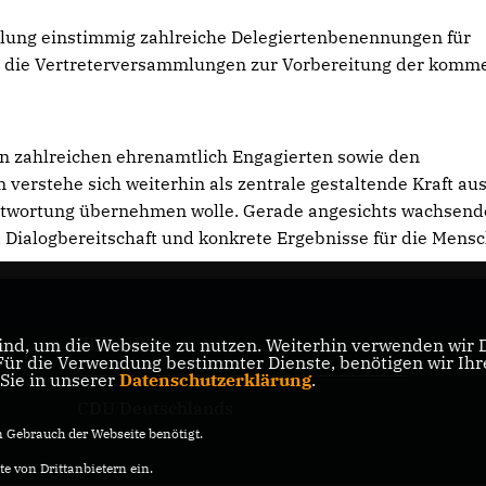
lung einstimmig zahlreiche Delegiertenbenennungen für
ür die Vertreterversammlungen zur Vorbereitung der kom
n zahlreichen ehrenamtlich Engagierten sowie den
 verstehe sich weiterhin als zentrale gestaltende Kraft au
rantwortung übernehmen wolle. Gerade angesichts wachsend
 Dialogbereitschaft und konkrete Ergebnisse für die Mens
CDU NRW
nd, um die Webseite zu nutzen. Weiterhin verwenden wir Di
er
r die Verwendung bestimmter Dienste, benötigen wir Ihre 
 Sie in unserer
Datenschutzerklärung
.
CDU Deutschlands
Gebrauch der Webseite benötigt.
e von Drittanbietern ein.