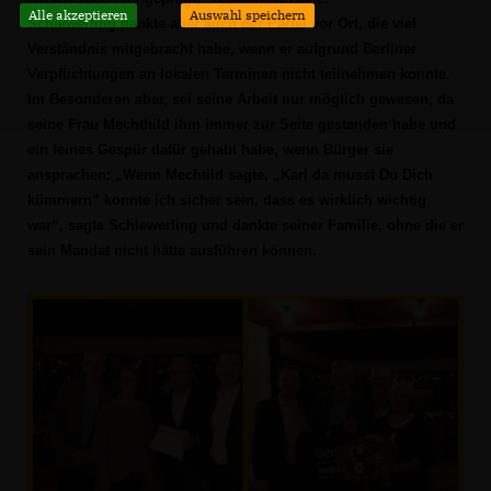
Alle akzeptieren
Auswahl speichern
Schiewerling dankte aber auch der Partei vor Ort, die viel
Verständnis mitgebracht habe, wenn er aufgrund Berliner
Verpflichtungen an lokalen Terminen nicht teilnehmen konnte.
Im Besonderen aber, sei seine Arbeit nur möglich gewesen, da
seine Frau Mechthild ihm immer zur Seite gestanden habe und
ein feines Gespür dafür gehabt habe, wenn Bürger sie
ansprachen: „Wenn Mechtild sagte, „Karl da musst Du Dich
kümmern“ konnte ich sicher sein, dass es wirklich wichtig
war“, sagte Schiewerling und dankte seiner Familie, ohne die er
sein Mandat nicht hätte ausführen können.