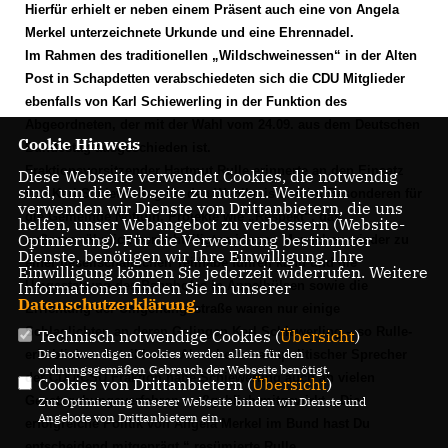
Hierfür erhielt er neben einem Präsent auch eine von Angela
Merkel unterzeichnete Urkunde und eine Ehrennadel.
Im Rahmen des traditionellen „Wildschweinessen“ in der Alten
Post in Schapdetten verabschiedeten sich die CDU Mitglieder
ebenfalls von Karl Schiewerling in der Funktion des
Abgeordneten, der mit der Wahl vom 24.09. aus dem Deutschen
Cookie Hinweis
Bundestag ausgeschieden ist.
Fraktionsvorsitzender Hartmut Rulle erinnerte an den Einsatz
Diese Webseite verwendet Cookies, die notwendig
sind, um die Webseite zu nutzen. Weiterhin
von Karl Schiewerling für den Wahlkreis und im Besonderen für
verwenden wir Dienste von Drittanbietern, die uns
die Gemeinde Nottuln. Projekte wie „Respekt“, das
helfen, unser Webangebot zu verbessern (Website-
Optmierung). Für die Verwendung bestimmter
außergewöhnlich benachteiligten jungen Menschen wieder zu
Dienste, benötigen wir Ihre Einwilligung. Ihre
einer gesellschaftlichen Teilhabe führen kann und die
Einwilligung können Sie jederzeit widerrufen. Weitere
Umgestaltung des Bahnhofes in Appelhülsen sowie die
Informationen finden Sie in unserer
Datenschutzerklärung
.
Errichtung der Umgehungsstraße waren nur einige
Schlaglichter, an deren Gelingen Karl Schiewerling – so Rulle-
Technisch notwendige Cookies (
Übersicht
)
Die notwendigen Cookies werden allein für den
erheblichen Anteil habe. Als arbeitsmarktpolitischer Sprecher
ordnungsgemäßen Gebrauch der Webseite benötigt.
der CDU/CSU Fraktion habe Schiewerling auch an vielen
Cookies von Drittanbietern (
Übersicht
)
Gesetzgebungsverfahren maßgeblich mitgewirkt. „Die
Zur Optimierung unserer Webseite binden wir Dienste und
Angebote von Drittanbietern ein.
erfolgreiche Politik von Angela Merkel im Bund hast Du
entscheidend mitgeprägt,“ resümierte Rulle.