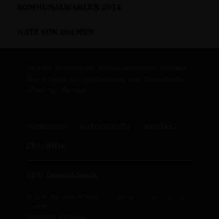
KOMMUNALWAHLEN 2014
NATZ VON DüLMEN
Herzlich Willkommen beim Kreisverband Coesfeld!
Hier erhalten Sie Informationen über die politische
Arbeit und Termine.
IMPRESSUM
DATENSCHUTZ
KONTAKT
CDU NRW
CDU Deutschlands
© 2026 CDU Kreisverband
Realisation: Sharkness Media
Coesfeld
GmbH & Co. KG
Alle Rechte vorbehalten.