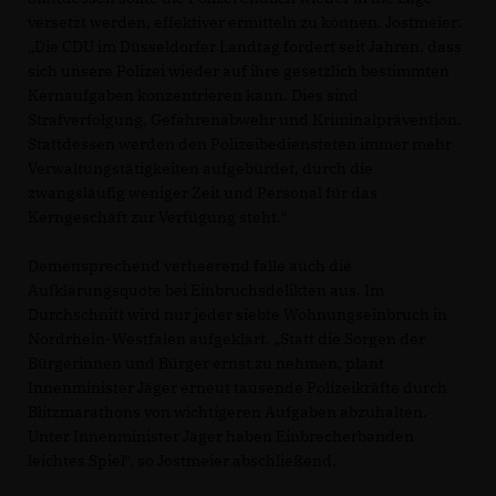
versetzt werden, effektiver ermitteln zu können. Jostmeier:
Die CDU im Düsseldorfer Landtag fordert seit Jahren, dass
sich unsere Polizei wieder auf ihre gesetzlich bestimmten
Kernaufgaben konzentrieren kann. Dies sind
Strafverfolgung, Gefahrenabwehr und Kriminalprävention.
Stattdessen werden den Polizeibediensteten immer mehr
Verwaltungstätigkeiten aufgebürdet, durch die
zwangsläufig weniger Zeit und Personal für das
Kerngeschäft zur Verfügung steht.“
Demensprechend verheerend falle auch die
Aufklärungsquote bei Einbruchsdelikten aus. Im
Durchschnitt wird nur jeder siebte Wohnungseinbruch in
Nordrhein-Westfalen aufgeklärt. „Statt die Sorgen der
Bürgerinnen und Bürger ernst zu nehmen, plant
Innenminister Jäger erneut tausende Polizeikräfte durch
Blitzmarathons von wichtigeren Aufgaben abzuhalten.
Unter Innenminister Jäger haben Einbrecherbanden
leichtes Spiel“, so Jostmeier abschließend.