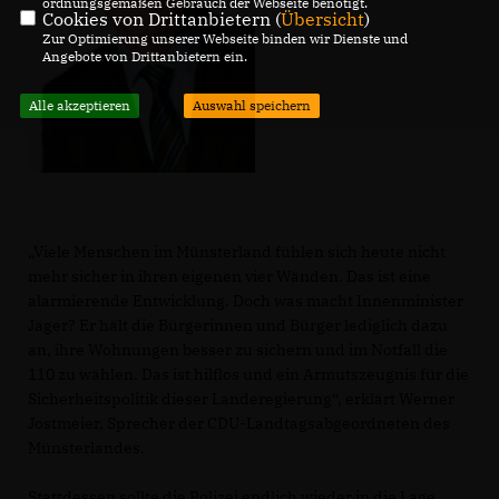
ordnungsgemäßen Gebrauch der Webseite benötigt.
Cookies von Drittanbietern (
Übersicht
)
Zur Optimierung unserer Webseite binden wir Dienste und
Angebote von Drittanbietern ein.
Alle akzeptieren
Auswahl speichern
Viele Menschen im Münsterland fühlen sich heute nicht
mehr sicher in ihren eigenen vier Wänden. Das ist eine
alarmierende Entwicklung. Doch was macht Innenminister
Jäger? Er hält die Bürgerinnen und Bürger lediglich dazu
an, ihre Wohnungen besser zu sichern und im Notfall die
110 zu wählen. Das ist hilflos und ein Armutszeugnis für die
Sicherheitspolitik dieser Landeregierung“, erklärt Werner
Jostmeier, Sprecher der CDU-Landtagsabgeordneten des
Münsterlandes.
Stattdessen sollte die Polizei endlich wieder in die Lage