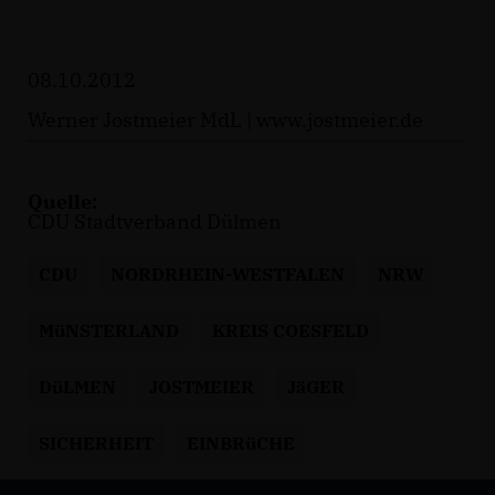
08.10.2012
Werner Jostmeier MdL |
www.jostmeier.de
Quelle:
CDU Stadtverband Dülmen
CDU
NORDRHEIN-WESTFALEN
NRW
MüNSTERLAND
KREIS COESFELD
DüLMEN
JOSTMEIER
JäGER
SICHERHEIT
EINBRüCHE