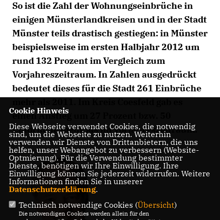
So ist die Zahl der Wohnungseinbrüche in
einigen Münsterlandkreisen und in der Stadt
Münster teils drastisch gestiegen: in Münster
beispielsweise im ersten Halbjahr 2012 um
rund 132 Prozent im Vergleich zum
Vorjahreszeitraum. In Zahlen ausgedrückt
bedeutet dieses für die Stadt 261 Einbrüche
mehr als 2011. Im Kreis Coesfeld gab es
Cookie Hinweis
einen Anstieg um 27 Prozent bzw. 50
Diese Webseite verwendet Cookies, die notwendig
Einbrüche mehr als im Vorjahreszeitraum.
sind, um die Webseite zu nutzen. Weiterhin
verwenden wir Dienste von Drittanbietern, die uns
helfen, unser Webangebot zu verbessern (Website-
Optmierung). Für die Verwendung bestimmter
Dienste, benötigen wir Ihre Einwilligung. Ihre
Einwilligung können Sie jederzeit widerrufen. Weitere
Informationen finden Sie in unserer
Datenschutzerklärung
.
Technisch notwendige Cookies (
Übersicht
)
Die notwendigen Cookies werden allein für den