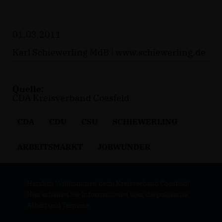
01.03.2011
Karl Schiewerling MdB |
www.schiewerling.de
Quelle:
CDA Kreisverband Coesfeld
CDA
CDU
CSU
SCHIEWERLING
ARBEITSMARKT
JOBWUNDER
Herzlich Willkommen beim Kreisverband Coesfeld!
Hier erhalten Sie Informationen über die politische
Arbeit und Termine.