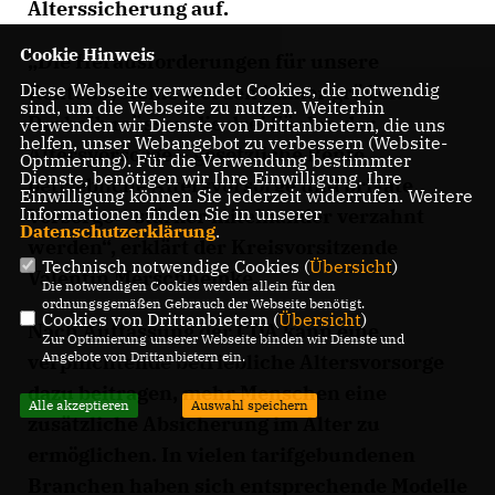
Alterssicherung auf.
Cookie Hinweis
Die Herausforderungen für unsere
Diese Webseite verwendet Cookies, die notwendig
Rentensysteme werden immer größer.
sind, um die Webseite zu nutzen. Weiterhin
Deshalb müssen die drei Säulen der
verwenden wir Dienste von Drittanbietern, die uns
helfen, unser Webangebot zu verbessern (Website-
Altersvorsorge – gesetzliche Rente,
Optmierung). Für die Verwendung bestimmter
Dienste, benötigen wir Ihre Einwilligung. Ihre
betriebliche Altersvorsorge und private
Einwilligung können Sie jederzeit widerrufen. Weitere
Informationen finden Sie in unserer
Vorsorge – stärker miteinander verzahnt
Datenschutzerklärung
.
werden“, erklärt der Kreisvorsitzende
Technisch notwendige Cookies (
Übersicht
)
Valentin Merschhemke.
Die notwendigen Cookies werden allein für den
ordnungsgemäßen Gebrauch der Webseite benötigt.
Cookies von Drittanbietern (
Übersicht
)
Nach Auffassung der CDA kann eine
Zur Optimierung unserer Webseite binden wir Dienste und
Angebote von Drittanbietern ein.
verpflichtende betriebliche Altersvorsorge
dazu beitragen, mehr Menschen eine
Alle akzeptieren
Auswahl speichern
zusätzliche Absicherung im Alter zu
ermöglichen. In vielen tarifgebundenen
Branchen haben sich entsprechende Modelle