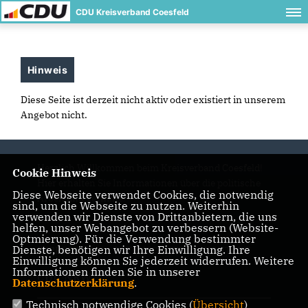
CDU Kreisverband Coesfeld
Hinweis
Diese Seite ist derzeit nicht aktiv oder existiert in unserem
Angebot nicht.
Herzlich Willkommen beim Kreisverband Coesfeld!
Cookie Hinweis
Hier erhalten Sie Informationen über die politische
Diese Webseite verwendet Cookies, die notwendig
Arbeit und Termine.
sind, um die Webseite zu nutzen. Weiterhin
verwenden wir Dienste von Drittanbietern, die uns
helfen, unser Webangebot zu verbessern (Website-
Optmierung). Für die Verwendung bestimmter
Dienste, benötigen wir Ihre Einwilligung. Ihre
IMPRESSUM
DATENSCHUTZ
KONTAKT
Einwilligung können Sie jederzeit widerrufen. Weitere
Informationen finden Sie in unserer
CDU NRW
Datenschutzerklärung
.
Technisch notwendige Cookies (
Übersicht
)