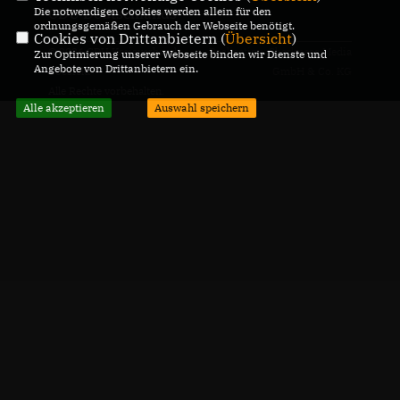
Die notwendigen Cookies werden allein für den
CDU Deutschlands
ordnungsgemäßen Gebrauch der Webseite benötigt.
Cookies von Drittanbietern (
Übersicht
)
© 2026 CDU Kreisverband
Realisation: Sharkness Media
Zur Optimierung unserer Webseite binden wir Dienste und
Angebote von Drittanbietern ein.
Coesfeld
GmbH & Co. KG
Alle Rechte vorbehalten.
Alle akzeptieren
Auswahl speichern