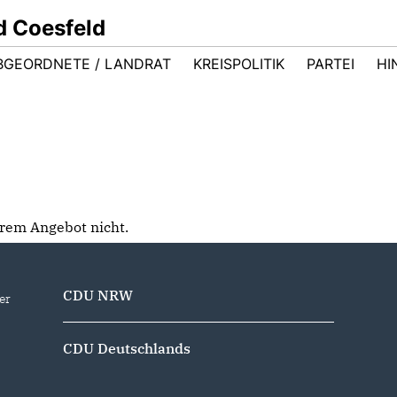
d Coesfeld
BGEORDNETE / LANDRAT
KREISPOLITIK
PARTEI
HI
serem Angebot nicht.
CDU NRW
er
CDU Deutschlands