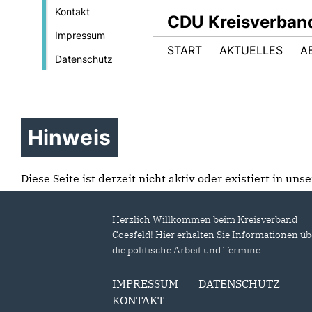
Kontakt
CDU Kreisverban
Impressum
START
AKTUELLES
A
Datenschutz
Hinweis
Diese Seite ist derzeit nicht aktiv oder existiert in un
Herzlich Willkommen beim Kreisverband
Coesfeld! Hier erhalten Sie Informationen üb
die politische Arbeit und Termine.
IMPRESSUM
DATENSCHUTZ
KONTAKT