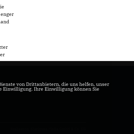
ie
 enger
Land
zter
ber
enste von Drittanbietern, die uns helfen, unser
Einwilligung. Ihre Einwilligung können Sie
Realisation: Sharkness Media GmbH & Co. KG