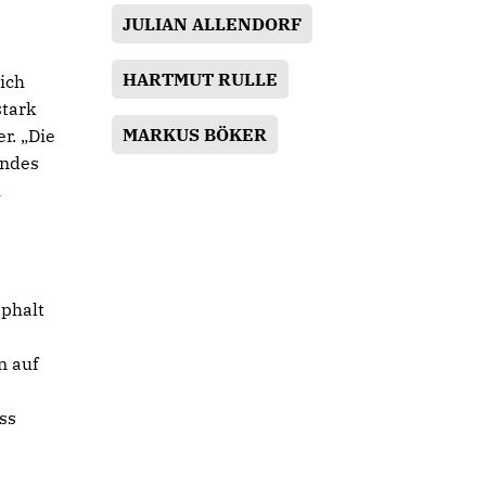
JULIAN ALLENDORF
HARTMUT RULLE
ich
stark
MARKUS BÖKER
r. „Die
endes
h
sphalt
n auf
ss