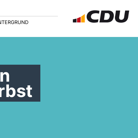
NTERGRUND
en
rbst