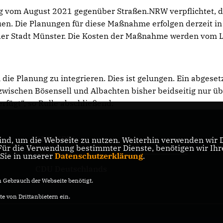
g vom August 2021 gegenüber Straßen.NRW verpflichtet, d
n. Die Planungen für diese Maßnahme erfolgen derzeit in
er Stadt Münster. Die Kosten der Maßnahme werden vom 
ie Planung zu integrieren. Dies ist gelungen. Ein abgeset
zwischen Bösensell und Albachten bisher beidseitig nur ü
rfügt“, so Rulle abschließend.
CDU NRW
nd, um die Webseite zu nutzen. Weiterhin verwenden wir Di
er
r die Verwendung bestimmter Dienste, benötigen wir Ihre 
 Sie in unserer
Datenschutzerklärung
.
CDU Deutschlands
Gebrauch der Webseite benötigt.
e von Drittanbietern ein.