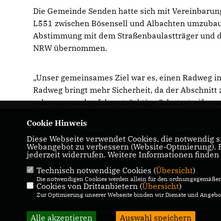
Die Gemeinde Senden hatte sich mit Vereinbarun
L551 zwischen Bösensell und Albachten umzubaue
Abstimmung mit dem Straßenbaulastträger und d
NRW übernommen.
Unser gemeinsames Ziel war es, einen Radweg in d
Radweg bringt mehr Sicherheit, da der Abschnitt 
sehr enge und gefahrenträchtige Schutzstreifen ve
Cookie Hinweis
Herzlich Willkommen beim Kreisverband
Diese Webseite verwendet Cookies, die notwendig si
Coesfeld! Hier erhalten Sie Informationen üb
Webangebot zu verbessern (Website-Optmierung). Fü
die politische Arbeit und Termine.
jederzeit widerrufen. Weitere Informationen finden
Technisch notwendige Cookies (
Übersicht
)
IMPRESSUM
DATENSCHUTZ
Die notwendigen Cookies werden allein für den ordnungsgemäßen 
Cookies von Drittanbietern (
KONTAKT
Übersicht
)
Zur Optimierung unserer Webseite binden wir Dienste und Angebot
© 2026 CDU Kreisverband Coesfeld
Alle akzeptieren
Auswahl speichern