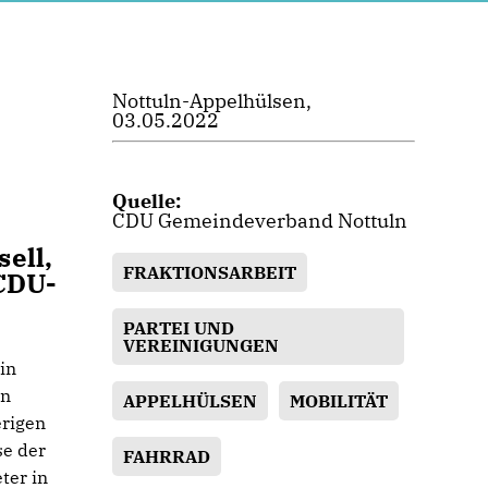
Nottuln-Appelhülsen,
03.05.2022
Quelle:
CDU Gemeindeverband Nottuln
ell,
FRAKTIONSARBEIT
 CDU-
PARTEI UND
VEREINIGUNGEN
in
en
APPELHÜLSEN
MOBILITÄT
erigen
se der
FAHRRAD
ter in