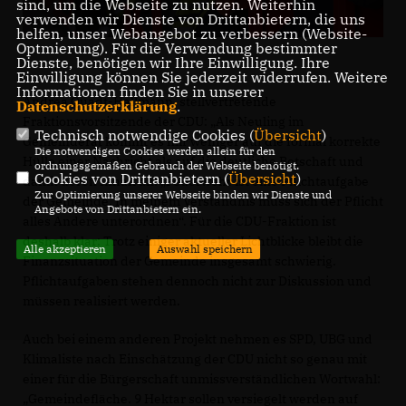
sind, um die Webseite zu nutzen. Weiterhin
verwenden wir Dienste von Drittanbietern, die uns
helfen, unser Webangebot zu verbessern (Website-
Optmierung). Für die Verwendung bestimmter
Dienste, benötigen wir Ihre Einwilligung. Ihre
Einwilligung können Sie jederzeit widerrufen. Weitere
Informationen finden Sie in unserer
Andrea Quadt-Hallmann, stellvertretende
Datenschutzerklärung
.
Fraktionsvorsitzende der CDU: „Als Neuling im
Technisch notwendige Cookies (
Übersicht
)
Gemeinderat kommt es mir weniger auf die formal korrekte
Die notwendigen Cookies werden allein für den
Hülle einer Nachricht als auf die deutliche Botschaft und
ordnungsgemäßen Gebrauch der Webseite benötigt.
Cookies von Drittanbietern (
Übersicht
)
damit deren Inhalt an: „Feuerwehr ist eine Pflichtaufgabe
Zur Optimierung unserer Webseite binden wir Dienste und
der Gemeinde. In meinem Verständnis muss sich der Pflicht
Angebote von Drittanbietern ein.
alles Andere unterordnen“. Für die CDU-Fraktion ist
deshalb klar: Trotz einiger aktueller Lichtblicke bleibt die
Alle akzeptieren
Auswahl speichern
Finanzsituation der Gemeinde insgesamt schwierig.
Pflichtaufgaben stehen dennoch nicht zur Diskussion und
müssen realisiert werden.
Auch bei einem anderen Projekt nehmen es SPD, UBG und
Klimaliste nach Einschätzung der CDU nicht so genau mit
einer für die Bürgerschaft unmissverständlichen Wortwahl:
Gemeindefläche. 9 Hektar sollen versiegelt werden auf