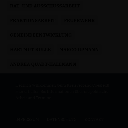
RAT- UND AUSSCHUSSARBEIT
FRAKTIONSARBEIT
FEUERWEHR
GEMEINDEENTWICKLUNG
HARTMUT RULLE
MARCO UPMANN
ANDREA QUADT-HALLMANN
Herzlich Willkommen beim Kreisverband Coesfeld!
Hier erhalten Sie Informationen über die politische
Arbeit und Termine.
IMPRESSUM
DATENSCHUTZ
KONTAKT