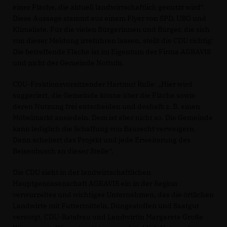
einer Fläche, die aktuell landwirtschaftlich genutzt wird“.
Diese Aussage stammt aus einem Flyer von SPD, UBG und
Klimaliste. Für die vielen Bürgerinnen und Bürger, die sich
von dieser Meldung irreführen lassen, stellt die CDU richtig:
Die betreffende Fläche ist im Eigentum der Firma AGRAVIS
und nicht der Gemeinde Nottuln.
CDU-Fraktionsvorsitzender Hartmut Rulle: „Hier wird
suggeriert, die Gemeinde könne über die Fläche sowie
deren Nutzung frei entscheiden und deshalb z. B. einen
Möbelmarkt ansiedeln. Dem ist aber nicht so. Die Gemeinde
kann lediglich die Schaffung von Baurecht verweigern.
Dann scheitert das Projekt und jede Erweiterung des
Beisenbusch an dieser Stelle“.
Die CDU sieht in der landwirtschaftlichen
Hauptgenossenschaft AGRAVIS ein in der Region
verwurzeltes und wichtiges Unternehmen, das die örtlichen
Landwirte mit Futtermitteln, Düngestoffen und Saatgut
versorgt. CDU-Ratsfrau und Landwirtin Margarete Große