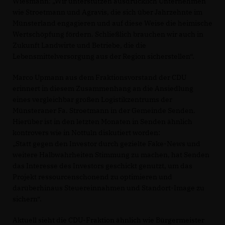
Wiesmann: „Wir unterstützen ausdrücklich Unternehmen
wie Stroetmann und Agravis, die sich über Jahrzehnte im
Münsterland engagieren und auf diese Weise die heimische
Wertschöpfung fördern. Schließlich brauchen wir auch in
Zukunft Landwirte und Betriebe, die die
Lebensmittelversorgung aus der Region sicherstellen“.
Marco Upmann aus dem Fraktionsvorstand der CDU
erinnert in diesem Zusammenhang an die Ansiedlung
eines vergleichbar großen Logistikzentrums der
Münsteraner Fa. Stroetmann in der Gemeinde Senden.
Hierüber ist in den letzten Monaten in Senden ähnlich
kontrovers wie in Nottuln diskutiert worden:
Statt gegen den Investor durch gezielte Fake-News und
weitere Halbwahrheiten Stimmung zu machen, hat Senden
das Interesse des Investors geschickt genutzt, um das
Projekt ressourcenschonend zu optimieren und
darüberhinaus Steuereinnahmen und Standort-Image zu
sichern“.
Aktuell sieht die CDU-Fraktion ähnlich wie Bürgermeister