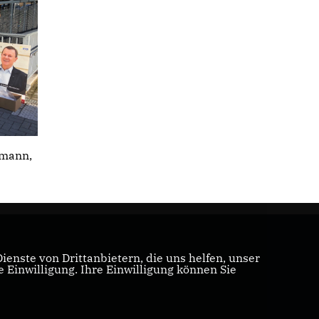
smann,
enste von Drittanbietern, die uns helfen, unser
Einwilligung. Ihre Einwilligung können Sie