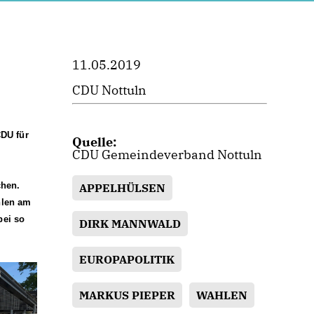
11.05.2019
CDU Nottuln
CDU für
Quelle:
CDU Gemeindeverband Nottuln
chen.
APPELHÜLSEN
hlen am
bei so
DIRK MANNWALD
EUROPAPOLITIK
MARKUS PIEPER
WAHLEN