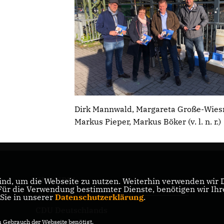
Dirk Mannwald, Margareta Große-Wie
Markus Pieper, Markus Böker (v. l. n. r.)
CDU NRW
nd, um die Webseite zu nutzen. Weiterhin verwenden wir Di
er
r die Verwendung bestimmter Dienste, benötigen wir Ihre 
 Sie in unserer
Datenschutzerklärung
.
CDU Deutschlands
Gebrauch der Webseite benötigt.